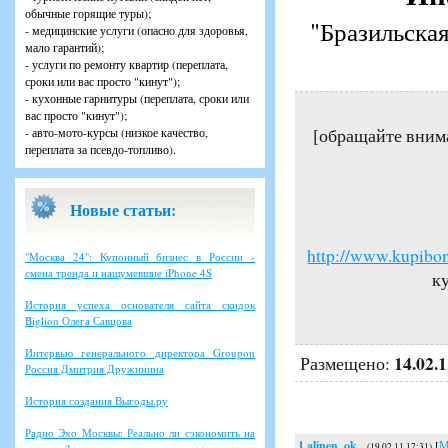
обычные горящие туры);
"Бразильская
- медицинские услуги (опасно для здоровья,
мало гарантий);
- услуги по ремонту квартир (переплата,
сроки или вас просто "кинут");
- кухонные гарнитуры (переплата, сроки или
вас просто "кинут");
[обращайте вним
- авто-мото-курсы (низкое качество,
переплата за псевдо-топливо).
Новые статьи:
http://www.kupibon
"Москва 24": Купонный бизнес в России -
смена тренда и нашумевшие iPhone 4S
ку
История успеха основателя сайта скидок
Biglion Олега Савцова
Интервью генерального директора Groupon
14.02.
Размещено:
Россия Дмитрия Дружинина
История создания Выгоды.ру
Радио Эхо Москвы: Реально ли сэкономить на
1
alinen_ok
[
М
(19.02.11 17:31)