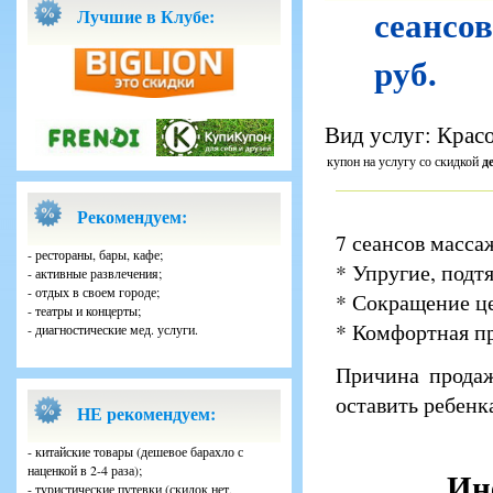
сеансов
Лучшие в Клубе:
руб.
Вид услуг: Красо
купон на услугу со скидкой
д
Рекомендуем:
7 сеансов масса
- рестораны, бары, кафе;
* Упругие, подт
- активные развлечения;
- отдых в своем городе;
* Сокращение ц
- театры и концерты;
* Комфортная п
- диагностические мед. услуги.
Причина продаж
оставить ребенк
НЕ рекомендуем:
- китайские товары (дешевое барахло с
наценкой в 2-4 раза);
Ин
- туристические путевки (скидок нет,