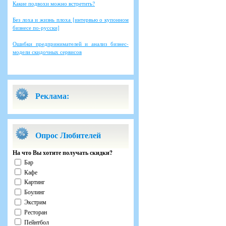
Какие подвохи можно встретить?
Без лоха и жизнь плоха [интервью о купонном
бизнесе по-русски]
Ошибки предпринимателей и анализ бизнес-
модели скидочных сервисов
Реклама:
Опрос Любителей
На что Вы хотите получать скидки?
Бар
Кафе
Картинг
Боулинг
Экстрим
Ресторан
Пейнтбол