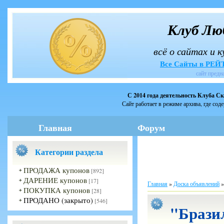
Клуб Лю
всё о сайтах и 
Все Сайты в РЕ
сайт предн
С 2014 года деятельность Клуба С
Сайт работает в режиме архива, где сод
Главная
Форум
Категории раздела
ПРОДАЖА купонов
[892]
ДАРЕНИЕ купонов
[17]
Главная
»
Доска объявлений
ПОКУПКА купонов
[28]
ПРОДАНО (закрыто)
[546]
"Бразил