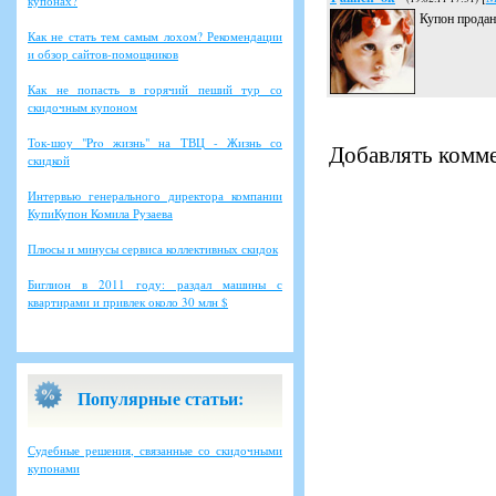
купонах?
Купон продан
Как не стать тем самым лохом? Рекомендации
и обзор сайтов-помощников
Как не попасть в горячий пеший тур со
скидочным купоном
Ток-шоу "Pro жизнь" на ТВЦ - Жизнь со
Добавлять комме
скидкой
Интервью генерального директора компании
КупиКупон Комила Рузаева
Плюсы и минусы сервиса коллективных скидок
Биглион в 2011 году: раздал машины с
квартирами и привлек около 30 млн $
Популярные статьи:
Судебные решения, связанные со скидочными
купонами