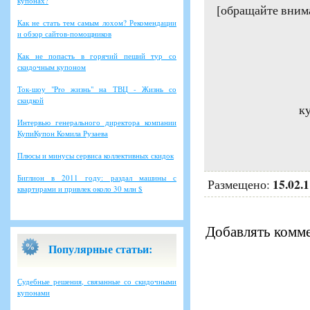
купонах?
[обращайте вним
Как не стать тем самым лохом? Рекомендации
и обзор сайтов-помощников
Как не попасть в горячий пеший тур со
скидочным купоном
Ток-шоу "Pro жизнь" на ТВЦ - Жизнь со
скидкой
ку
Интервью генерального директора компании
КупиКупон Комила Рузаева
Плюсы и минусы сервиса коллективных скидок
Биглион в 2011 году: раздал машины с
15.02.
Размещено:
квартирами и привлек около 30 млн $
Добавлять комме
Популярные статьи:
Судебные решения, связанные со скидочными
купонами