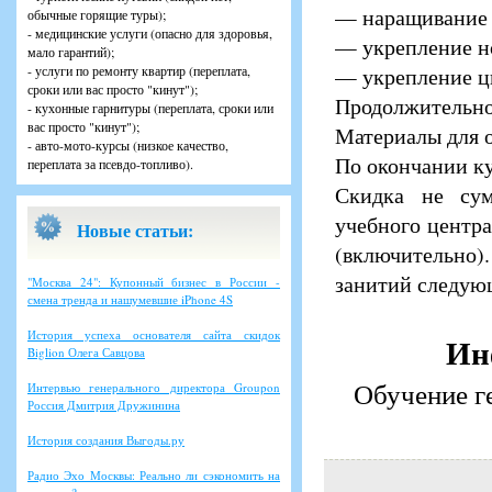
— наращивание 
обычные горящие туры);
- медицинские услуги (опасно для здоровья,
— укрепление но
мало гарантий);
- услуги по ремонту квартир (переплата,
— укрепление ц
сроки или вас просто "кинут");
Продолжительнос
- кухонные гарнитуры (переплата, сроки или
вас просто "кинут");
Материалы для о
- авто-мото-курсы (низкое качество,
По окончании ку
переплата за псевдо-топливо).
Скидка не су
учебного центра
Новые статьи:
(включительно)
занитий следующ
"Москва 24": Купонный бизнес в России -
смена тренда и нашумевшие iPhone 4S
История успеха основателя сайта скидок
Ин
Biglion Олега Савцова
Обучение г
Интервью генерального директора Groupon
Россия Дмитрия Дружинина
История создания Выгоды.ру
Радио Эхо Москвы: Реально ли сэкономить на