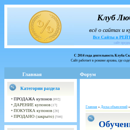
Клуб Лю
всё о сайтах и 
Все Сайты в РЕ
сайт предн
С 2014 года деятельность Клуба С
Сайт работает в режиме архива, где сод
Главная
Форум
Категории раздела
ПРОДАЖА купонов
[892]
ДАРЕНИЕ купонов
[17]
Главная
»
Доска объявлений
ПОКУПКА купонов
[28]
ПРОДАНО (закрыто)
[546]
Обучен