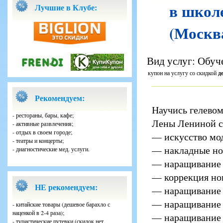
в школ
Лучшие в Клубе:
(Москва
Вид услуг: Обуч
купон на услугу со скидкой
д
Рекомендуем:
Научись гелево
- рестораны, бары, кафе;
Лены Лениной с
- активные развлечения;
- отдых в своем городе;
— искусство мо
- театры и концерты;
— накладные ног
- диагностические мед. услуги.
— наращивание 
— коррекция но
НЕ рекомендуем:
— наращивание 
— наращивание 
- китайские товары (дешевое барахло с
наценкой в 2-4 раза);
— наращивание 
- туристические путевки (скидок нет,