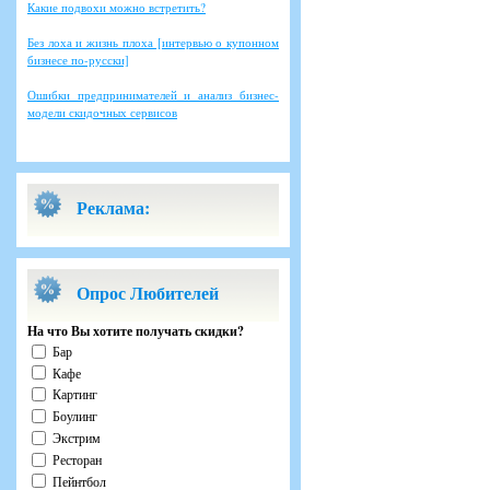
Какие подвохи можно встретить?
Без лоха и жизнь плоха [интервью о купонном
бизнесе по-русски]
Ошибки предпринимателей и анализ бизнес-
модели скидочных сервисов
Реклама:
Опрос Любителей
На что Вы хотите получать скидки?
Бар
Кафе
Картинг
Боулинг
Экстрим
Ресторан
Пейнтбол